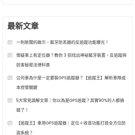
最新文章
一則新聞的啟示，藍牙防丟器的反追蹤功能曝光！
懷疑車上有定位器？教你 3 招找出神祕藍牙裝置，反追蹤與
妨害秘密法律科普
公司車為什麼一定要裝GPS追蹤器？【追蹤王】解析車隊成
本控管關鍵
5大常見誤解文章｜你以為是GPS追蹤？其實90%的人都搞
錯了！
【追蹤王】車用GPS追蹤器｜定位＋收音功能打造全方位防
盜系統？