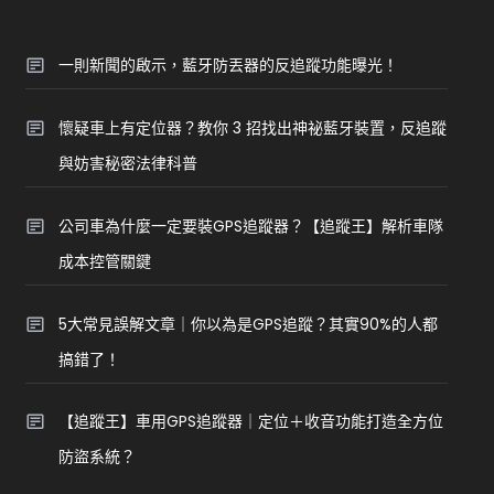
一則新聞的啟示，藍牙防丟器的反追蹤功能曝光！
懷疑車上有定位器？教你 3 招找出神祕藍牙裝置，反追蹤
與妨害秘密法律科普
公司車為什麼一定要裝GPS追蹤器？【追蹤王】解析車隊
成本控管關鍵
5大常見誤解文章｜你以為是GPS追蹤？其實90%的人都
搞錯了！
【追蹤王】車用GPS追蹤器｜定位＋收音功能打造全方位
防盜系統？