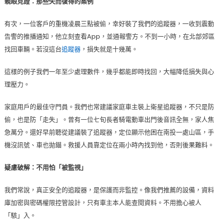
親眼見證：那些失而復得的案例
有次，一位客戶的重機凌晨三點被偷，幸好裝了我們的追蹤器，一收到震動
告警的推播通知，他立刻查看App，並通報警方。不到一小時，在北部郊區
找回車輛。若沒這台
追蹤器
，損失就是十幾萬。
這樣的例子我們一年至少處理數件，幾乎都能即時找回，大幅降低損失與心
理壓力。
家庭用戶的最佳守門員。我們也常建議家庭車主裝上衛星追蹤器，不只是防
偷，也是防「走失」。曾有一位七旬長者騎電動車出門後音訊全無，家人焦
急萬分。還好早前聽從建議裝了追蹤器，定位顯示他困在南投一處山區，手
機沒訊號、車也拋錨。救援人員靠定位在兩小時內找到他，否則後果難料。
疑慮破解：不用怕「被監視」
我們常說，真正安全的追蹤器，是保護而非監控。像我們推薦的設備，資料
庫加密與密碼權限控管設計，只有車主本人能查閱資料。不用擔心被人
「駭」入。