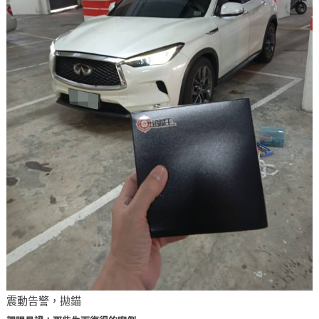
震動告警，拋錨