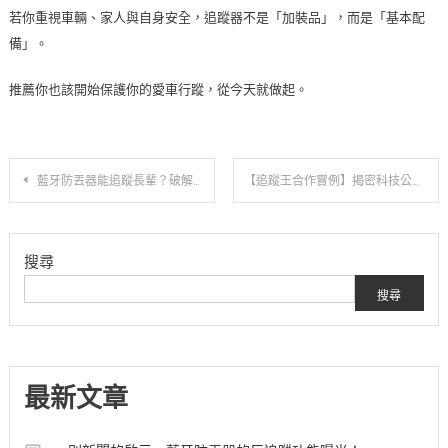
若你重視車輛、家人與自身安全，追蹤器不是「加裝品」，而是「基本配
備」。
推薦你也該開始保護你的愛車行蹤，從今天就做起。
文
藍牙防丟器能追蹤長輩？破解迷思！4G追蹤器才是真正的追蹤王
【追蹤王合作實例】揭密科技公司車隊管理的智慧升級
章
搜尋
導
搜尋
覽
最新文章