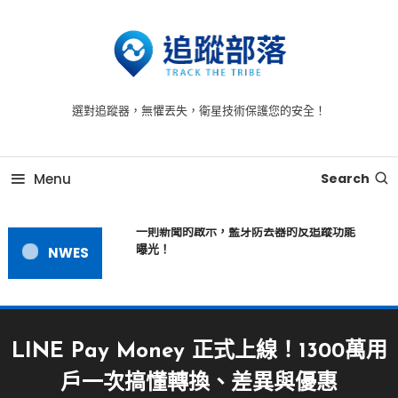
Skip
To
Content
追蹤器 -為您提供全方位的安全守護，時刻守護每一刻
追蹤器，追蹤到每一個毛孔
選對追蹤器，無懼丟失，衛星技術保護您的安全！
Menu
Search
一則新聞的啟示，藍牙防丟器的反追蹤功能
曝光！
NWES
LINE Pay Money 正式上線！1300萬用
戶一次搞懂轉換、差異與優惠