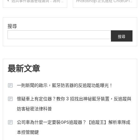
文
逃兵事件暴露管理漏洞：為何 GPS 追蹤器是車輛安全的終極防線？
Photoshop 正式進駐 ChatGPT：修圖不必會 PS，用「說的」就能完成 80% 工作
章
搜尋
導
搜尋
覽
最新文章
一則新聞的啟示，藍牙防丟器的反追蹤功能曝光！
懷疑車上有定位器？教你 3 招找出神祕藍牙裝置，反追蹤與
妨害秘密法律科普
公司車為什麼一定要裝GPS追蹤器？【追蹤王】解析車隊成
本控管關鍵