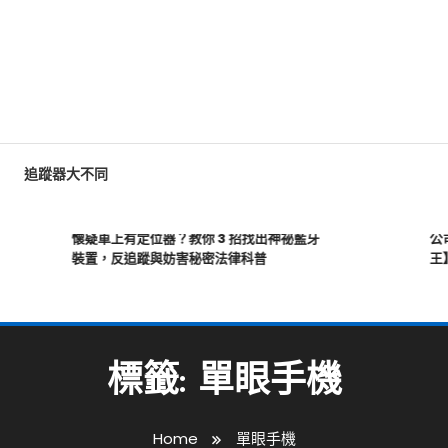
毛孔
追蹤器大不同
懷疑車上有定位器？教你 3 招找出神祕藍牙
公司車
裝置，反追蹤與妨害秘密法律科普
王】解
標籤:
單眼手機
Home
單眼手機