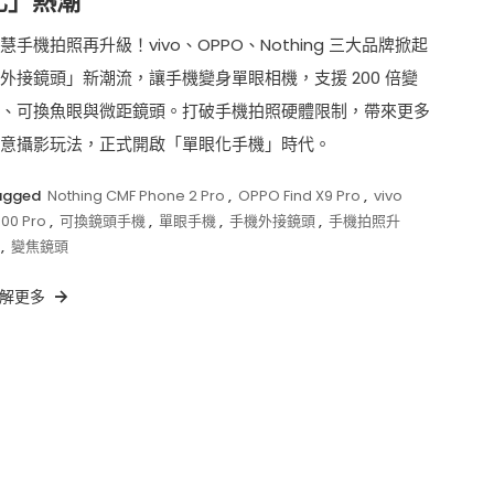
化」熱潮
慧手機拍照再升級！vivo、OPPO、Nothing 三大品牌掀起
外接鏡頭」新潮流，讓手機變身單眼相機，支援 200 倍變
、可換魚眼與微距鏡頭。打破手機拍照硬體限制，帶來更多
意攝影玩法，正式開啟「單眼化手機」時代。
agged
Nothing CMF Phone 2 Pro
,
OPPO Find X9 Pro
,
vivo
00 Pro
,
可換鏡頭手機
,
單眼手機
,
手機外接鏡頭
,
手機拍照升
,
變焦鏡頭
解更多