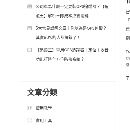
公司車為什麼一定要裝GPS追蹤器？【追
智
蹤王】解析車隊成本控管關鍵
「
5大常見誤解文章｜你以為是GPS追蹤？
焦
其實90%的人都搞錯了！
創
【追蹤王】車用GPS追蹤器｜定位＋收音
T
X3
功能打造全方位防盜系統？
級
了
文章分類
使用教學
實用工具