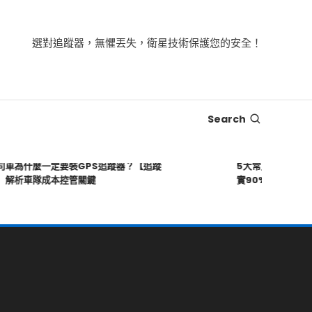
選對追蹤器，無懼丟失，衛星技術保護您的安全！
Search
為什麼一定要裝GPS追蹤器？【追蹤
5大常見誤解文章｜你
析車隊成本控管關鍵
實90%的人都搞錯了