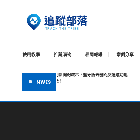
Skip
To
Content
追蹤器 -為您提供全方位的安全守護，時刻守護每一刻
追蹤器，追蹤到每一個
使用教學
推薦購物
相關報導
案例分享
一則新聞的啟示，藍牙防丟器的反追蹤功能
曝光！
NWES