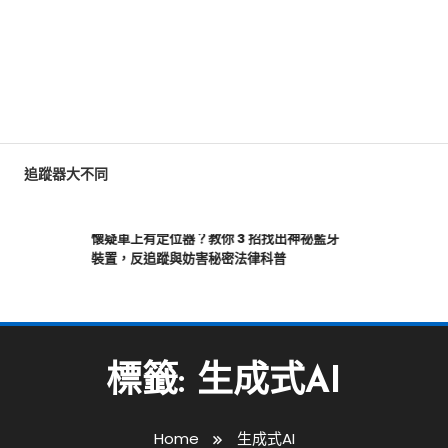
毛孔
追蹤器大不同
懷疑車上有定位器？教你 3 招找出神祕藍牙
公司
裝置，反追蹤與妨害秘密法律科普
王】
標籤:
生成式AI
Home
生成式AI