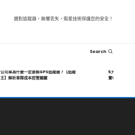
選對追蹤器，無懼丟失，衛星技術保護您的安全！
Search
車為什麼一定要裝GPS追蹤器？【追蹤
5大常見誤解文章｜
解析車隊成本控管關鍵
實90%的人都搞錯