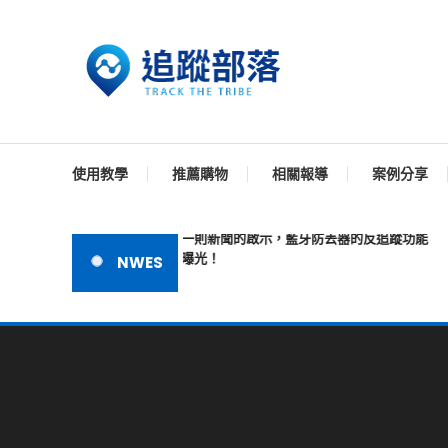
Skip
To
Content
追蹤器 -為您提供全方位的安全守護，時刻守護每一刻
追蹤器，追蹤到每一個
使用教學
推薦購物
相關報導
案例分享
一則新聞的啟示，藍牙防丟器的反追蹤功能
曝光！
NWES