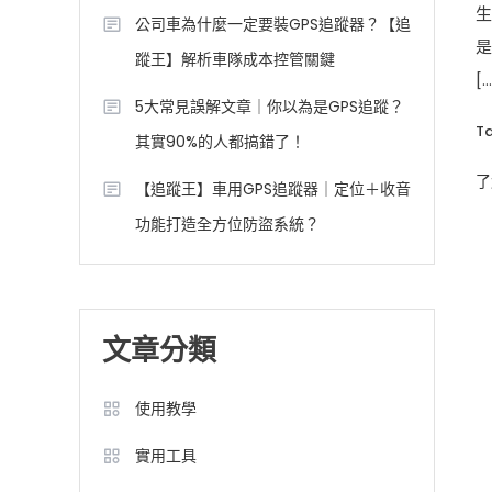
生
公司車為什麼一定要裝GPS追蹤器？【追
是
蹤王】解析車隊成本控管關鍵
[…
5大常見誤解文章｜你以為是GPS追蹤？
T
其實90%的人都搞錯了！
了
【追蹤王】車用GPS追蹤器｜定位＋收音
功能打造全方位防盜系統？
文章分類
使用教學
實用工具