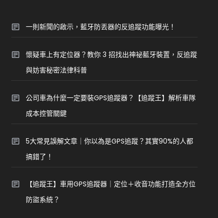
一則新聞的啟示，藍牙防丟器的反追蹤功能曝光！
懷疑車上有定位器？教你 3 招找出神祕藍牙裝置，反追蹤
與妨害秘密法律科普
公司車為什麼一定要裝GPS追蹤器？【追蹤王】解析車隊
成本控管關鍵
5大常見誤解文章｜你以為是GPS追蹤？其實90%的人都
搞錯了！
【追蹤王】車用GPS追蹤器｜定位＋收音功能打造全方位
防盜系統？