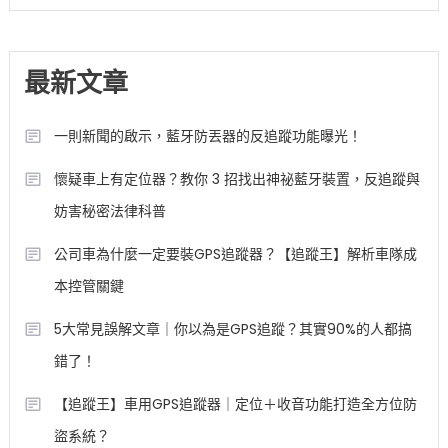
最新文章
一則新聞的啟示，藍牙防丟器的反追蹤功能曝光！
懷疑車上有定位器？教你 3 招找出神祕藍牙裝置，反追蹤與
妨害秘密法律科普
公司車為什麼一定要裝GPS追蹤器？【追蹤王】解析車隊成
本控管關鍵
5大常見誤解文章｜你以為是GPS追蹤？其實90%的人都搞
錯了！
【追蹤王】車用GPS追蹤器｜定位＋收音功能打造全方位防
盜系統？